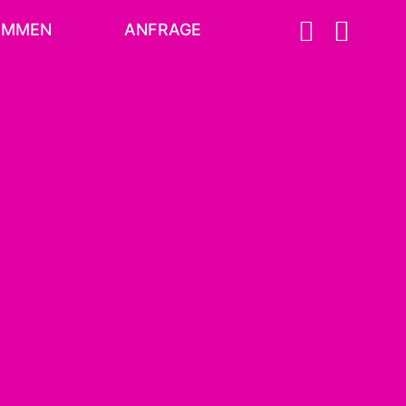
IMMEN
ANFRAGE